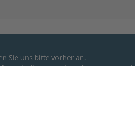
 Sie uns bitte vorher an.
andlung optimal in unsere geplanten Sprechstunden unter
Montag
8.00 – 12.0
Dienstag
8.00 – 12.0
 09
Mittwoch
8.00 – 12.0
Donnerstag
8.00 – 12.0
Freitag
8.00 – 12.0