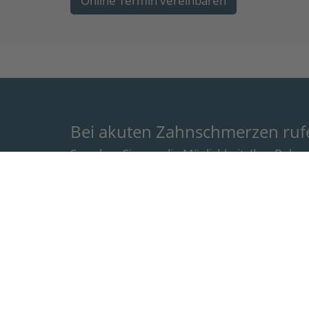
Online Termin vereinbaren
Bei akuten Zahnschmerzen rufen
So geben Sie uns die Möglichkeit, Ihre Beh
vermieden werden.
Telefon:
(0341) 9 11 92