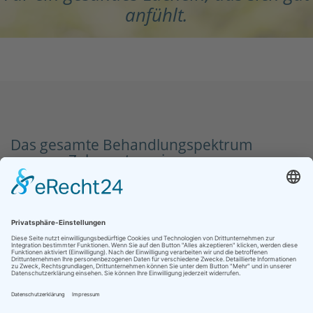
anfühlt.
Das gesamte Behandlungspektrum
unserer Zahnarztpraxis:
Vorsorge
Vorsorgeuntersuchung
Professionelle Zahnreinigung
Putztraining
Zahnsteinentfernung
Mundhygieneartikel
Zahnmedizin
Füllungstherapie