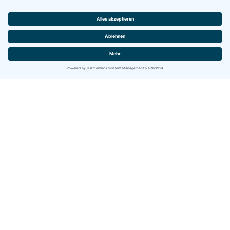
Wurzelbehandlungen
Parodontitis
Kinderzahnheilkunde
Homöopathie
Amalgamentfernung
Schienentherapie
Lasertherapie
Implantologie
Prothetik
Orale Chirurgie
Zahnkosmetik
Zahnschmuck